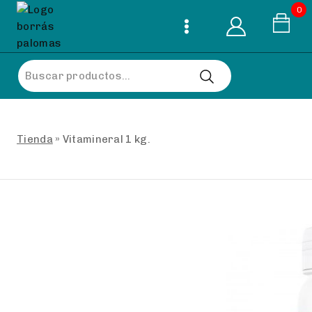
Skip
0
to
content
Buscar
por:
Tienda
»
Vitamineral 1 kg.