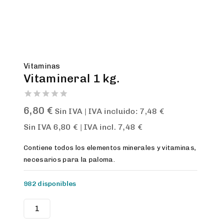
Vitaminas
Vitamineral 1 kg.
0
6,80
€
Sin IVA | IVA incluido:
7,48
€
out
of
Sin IVA
6,80
€
| IVA incl.
7,48
€
5
Contiene todos los elementos minerales y vitaminas,
necesarios para la paloma.
982 disponibles
Vitamineral
1