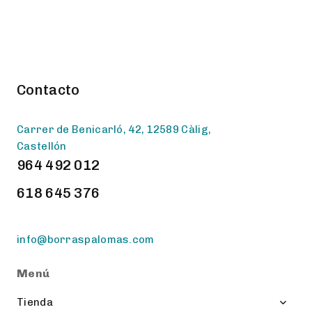
Contacto
Carrer de Benicarló, 42, 12589 Càlig,
Castellón
964 492 012
618 645 376
info@borraspalomas.com
Menú
Toggl
Tienda
child