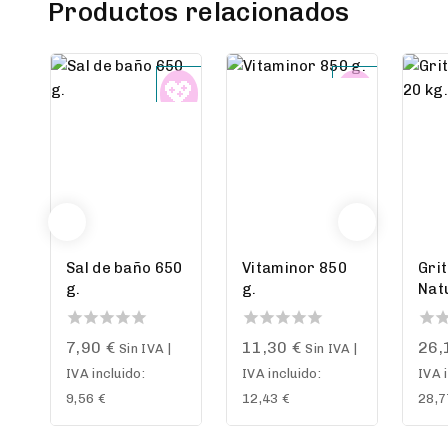
Productos relacionados
Sal de baño 650
Vitaminor 850
Grit
g.
g.
Nat
0
0
0
7,90
€
11,30
€
26,
Sin IVA |
Sin IVA |
out
out
out
IVA incluido:
IVA incluido:
IVA 
of
of
of
5
5
5
9,56
€
12,43
€
28,