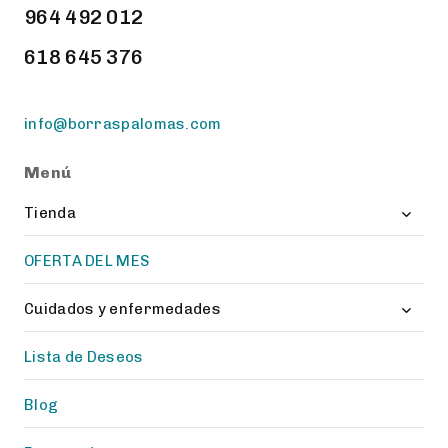
964 492 012
618 645 376
info@borraspalomas.com
Menú
Toggl
Tienda
child
menu
OFERTA DEL MES
Toggl
Cuidados y enfermedades
child
menu
Lista de Deseos
Blog