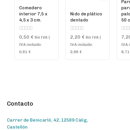
Parr
Comedero
par
interior 7,5 x
Nido de plático
pal
4,5 x 3 cm.
dentado
50 
0
0
0
0,50
€
2,20
€
7,2
Sin IVA |
Sin IVA |
out
out
out
IVA incluido:
IVA incluido:
IVA 
of
of
of
5
5
5
0,61
€
2,66
€
8,7
Contacto
Carrer de Benicarló, 42, 12589 Càlig,
Castellón