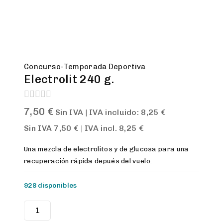
Concurso-Temporada Deportiva
Electrolit 240 g.
0
7,50
€
Sin IVA | IVA incluido:
8,25
€
out
of
Sin IVA
7,50
€
| IVA incl.
8,25
€
5
Una mezcla de electrolitos y de glucosa para una
recuperación rápida depués del vuelo.
928 disponibles
Electrolit
240