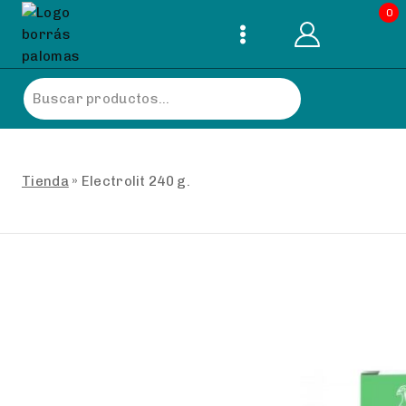
Skip
0
to
content
Buscar
por:
Tienda
»
Electrolit 240 g.