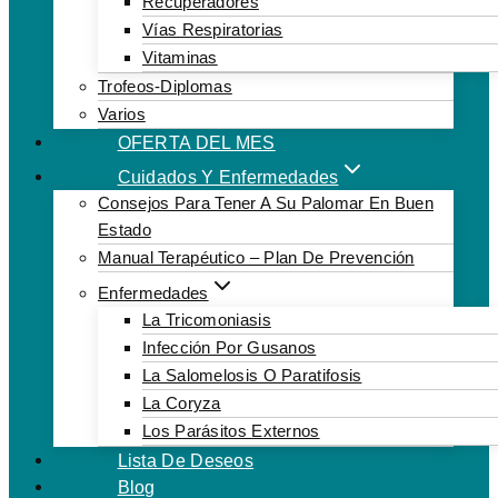
Recuperadores
Vías Respiratorias
Vitaminas
Trofeos-Diplomas
Varios
OFERTA DEL MES
Cuidados Y Enfermedades
Consejos Para Tener A Su Palomar En Buen
Estado
Manual Terapéutico – Plan De Prevención
Enfermedades
La Tricomoniasis
Infección Por Gusanos
La Salomelosis O Paratifosis
La Coryza
Los Parásitos Externos
Lista De Deseos
Blog