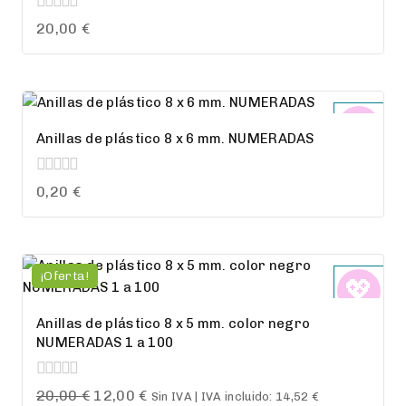
0
20,00
€
out
of
5
Anillas de plástico 8 x 6 mm. NUMERADAS
0
0,20
€
out
of
5
¡Oferta!
Anillas de plástico 8 x 5 mm. color negro
NUMERADAS 1 a 100
0
El
El
20,00
€
12,00
€
Sin IVA | IVA incluido:
14,52
€