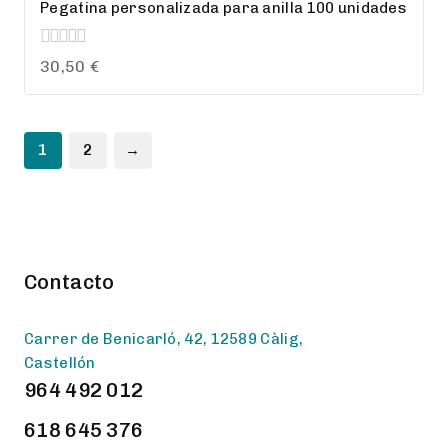
Pegatina personalizada para anilla 100 unidades
0
30,50
€
out
of
5
1
2
→
Contacto
Carrer de Benicarló, 42, 12589 Càlig,
Castellón
964 492 012
618 645 376