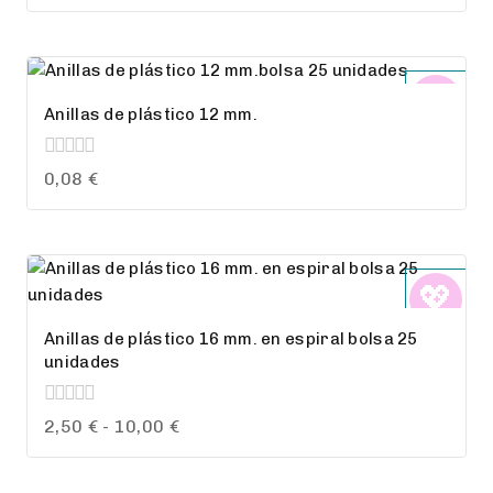
of
5
Anillas de plástico 12 mm.
0
0,08
€
out
of
5
Anillas de plástico 16 mm. en espiral bolsa 25
unidades
0
Rango
2,50
€
-
10,00
€
out
de
of
precios:
5