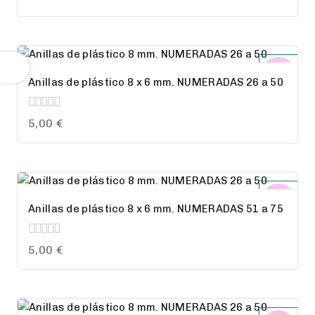
out
precio
precio
of
original
actual
5
era:
es:
20,00 €.
12,00 €.
Anillas de plástico 8 x 6 mm. NUMERADAS 26 a 50
0
5,00
€
out
of
5
Anillas de plástico 8 x 6 mm. NUMERADAS 51 a 75
0
5,00
€
out
of
5