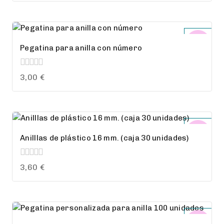
of
5
Pegatina para anilla con número
0
3,00
€
out
of
5
Anilllas de plástico 16 mm. (caja 30 unidades)
0
3,60
€
out
of
5