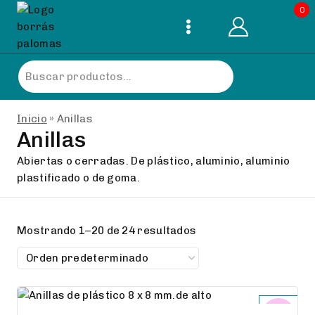
Skip
0
to
content
Buscar
por:
Inicio
»
Anillas
Anillas
Abiertas o cerradas. De plástico, aluminio, aluminio
plastificado o de goma.
Mostrando 1–20 de 24 resultados