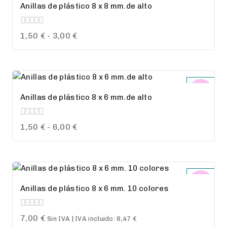
Anillas de plástico 8 x 8 mm.de alto
0
Rango
1,50
€
-
3,00
€
out
de
of
precios:
5
desde
1,50 €
Anillas de plástico 8 x 6 mm.de alto
hasta
3,00 €
0
Rango
1,50
€
-
6,00
€
out
de
of
precios:
5
desde
1,50 €
Anillas de plástico 8 x 6 mm. 10 colores
hasta
6,00 €
0
7,00
€
Sin IVA | IVA incluido:
8,47
€
out