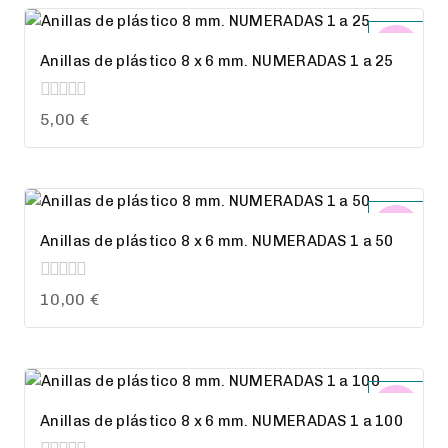
desde
2,50 €
Anillas de plástico 8 x 6 mm. NUMERADAS 1 a 25
hasta
10,00 €
0
5,00
€
out
of
5
Anillas de plástico 8 x 6 mm. NUMERADAS 1 a 50
0
10,00
€
out
of
5
Anillas de plástico 8 x 6 mm. NUMERADAS 1 a 100