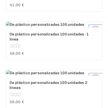
0
41,00
€
out
of
5
De plástico personalizadas 100 unidades- 1
línea
0
49,00
€
out
of
5
De plástico personalizadas 100 unidades 2
líneas
0
56,00
€
out