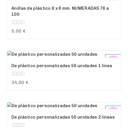
Anillas de plástico 8 x 6 mm. NUMERADAS 76 a
100
0
5,00
€
out
of
5
De plástico personalizadas 50 unidades 1 línea
0
34,00
€
out
of
5
De plástico personalizadas 50 unidades 2 líneas