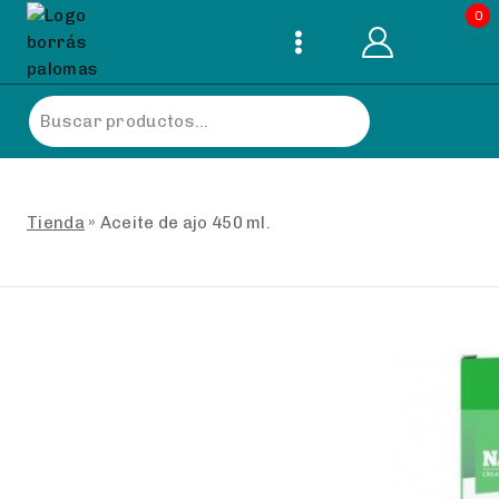
Skip
0
to
content
Buscar
por:
Tienda
»
Aceite de ajo 450 ml.