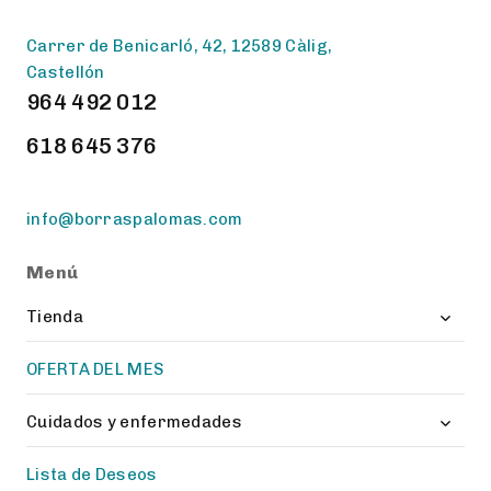
Carrer de Benicarló, 42, 12589 Càlig,
Castellón
964 492 012
618 645 376
info@borraspalomas.com
Menú
Toggl
Tienda
child
menu
OFERTA DEL MES
Toggl
Cuidados y enfermedades
child
menu
Lista de Deseos