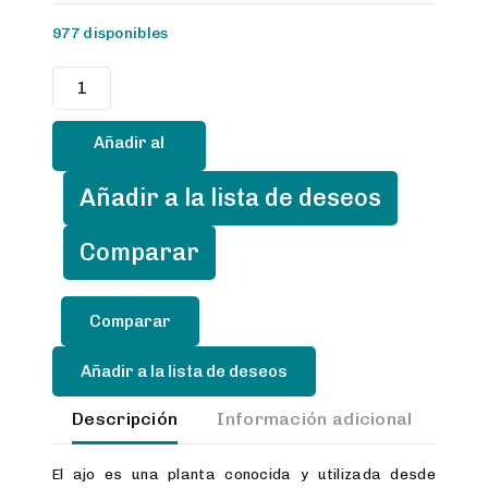
977 disponibles
Aceite
de
ajo
Añadir al
450
ml.
carrito
Añadir a la lista de deseos
cantidad
Comparar
Añadir a la lista de deseos
Descripción
Información adicional
Val
El ajo es una planta conocida y utilizada desde