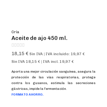
Cría
Aceite de ajo 450 ml.
0
18,15
€
Sin IVA | IVA incluido:
19,97
€
out
of
Sin IVA
18,15
€
| IVA incl.
19,97
€
5
Aporta una mejor circulación sanguínea, asegura la
protección de las vías respiratorias, protege
contra los gusanos, estimula las secreciones
gástricas, impide la fermentación.
FORMATO AHORRO.