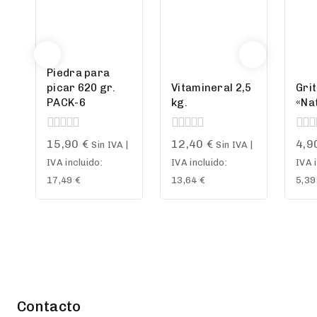
Piedra para
picar 620 gr.
Vitamineral 2,5
Gri
PACK-6
kg.
«Nat
0
0
0
15,90
€
12,40
€
4,9
Sin IVA |
Sin IVA |
out
out
out
IVA incluido:
IVA incluido:
IVA 
of
of
of
5
5
5
17,49
€
13,64
€
5,3
Contacto