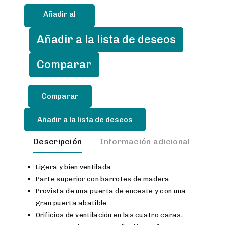
entrenamiento
Añadir al
madera-
clara
carrito
Añadir a la lista de deseos
cantidad
Comparar
Añadir a la lista de deseos
Descripción
Información adicional
Val
Ligera y bien ventilada.
Parte superior con barrotes de madera.
Provista de una puerta de enceste y con una
gran puerta abatible.
Orificios de ventilación en las cuatro caras,