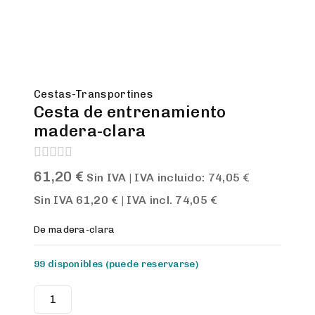
Cestas-Transportines
Cesta de entrenamiento
madera-clara
0
61,20
€
Sin IVA | IVA incluido:
74,05
€
out
of
Sin IVA
61,20
€
| IVA incl.
74,05
€
5
De madera-clara
99 disponibles (puede reservarse)
Cesta
de