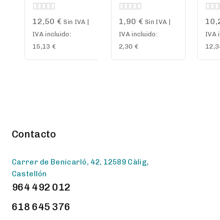
0
0
0
12,50
€
1,90
€
10,
Sin IVA |
Sin IVA |
out
out
out
IVA incluido:
IVA incluido:
IVA 
of
of
of
5
5
5
15,13
€
2,30
€
12,
Contacto
Carrer de Benicarló, 42, 12589 Càlig,
Castellón
964 492 012
618 645 376