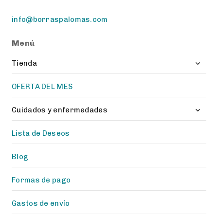
info@borraspalomas.com
Menú
Toggl
Tienda
child
menu
OFERTA DEL MES
Toggl
Cuidados y enfermedades
child
menu
Lista de Deseos
Blog
Formas de pago
Gastos de envío