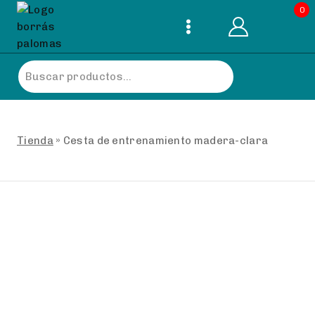
Skip
0
to
content
Buscar
por:
Tienda
»
Cesta de entrenamiento madera-clara