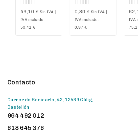
0
0
0
49,10
€
0,80
€
62,
Sin IVA |
Sin IVA |
out
out
out
IVA incluido:
IVA incluido:
IVA 
of
of
of
5
5
5
59,41
€
0,97
€
75,
Contacto
Carrer de Benicarló, 42, 12589 Càlig,
Castellón
964 492 012
618 645 376