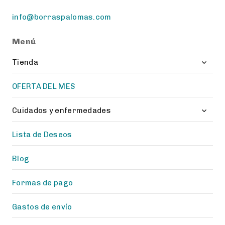
info@borraspalomas.com
Menú
Toggl
Tienda
child
menu
OFERTA DEL MES
Toggl
Cuidados y enfermedades
child
menu
Lista de Deseos
Blog
Formas de pago
Gastos de envío