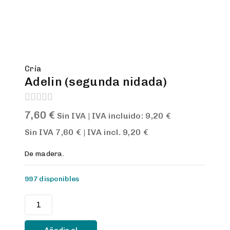
Cría
Adelin (segunda nidada)
0
7,60
€
Sin IVA | IVA incluido:
9,20
€
out
of
Sin IVA
7,60
€
| IVA incl.
9,20
€
5
De madera.
997 disponibles
Adelin
(segunda
nidada)