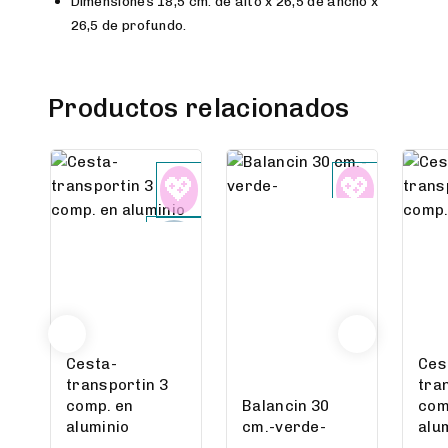
Dimensiones 18,5 cm. de alto x 26,5 de ancho x
26,5 de profundo.
Productos relacionados
Cesta-
Ces
transportin 3
tra
comp. en
Balancin 30
com
aluminio
cm.-verde-
alu