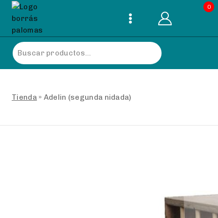
Skip
0
to
content
Buscar
por:
Tienda
»
Adelin (segunda nidada)