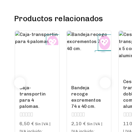
Productos relacionados
Ces
Caja-
Bandeja
tra
transportin
recoge
dobl
para 4
excrementos
com
palomas.
74 x 40 cm.
alu
0
0
0
6,50
€
2,10
€
11
Sin IVA |
Sin IVA |
out
out
out
IVA incluido:
IVA incluido:
| IVA