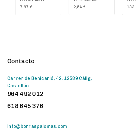
of
of
of
5
5
5
7,87
€
2,54
€
133
Contacto
Carrer de Benicarló, 42, 12589 Càlig,
Castellón
964 492 012
618 645 376
info@borraspalomas.com