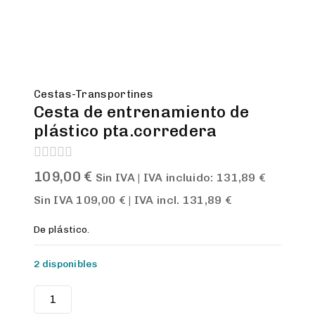
Cestas-Transportines
Cesta de entrenamiento de
plástico pta.corredera
0
109,00
€
Sin IVA | IVA incluido:
131,89
€
out
of
Sin IVA
109,00
€
| IVA incl.
131,89
€
5
De plástico.
2 disponibles
Cesta
de