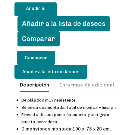
entrenamiento
Añadir al
de
plástico
carrito
Añadir a la lista de deseos
pta.corredera
cantidad
Comparar
Añadir a la lista de deseos
Descripción
Información adicional
Val
De plástico muy resistente.
Se envía desmontada, fácil de montar y limpiar.
Provista de una pequeña puerta y una gran
puerta corredera.
Dimensiones montada 100 x 75 x 28 cm.