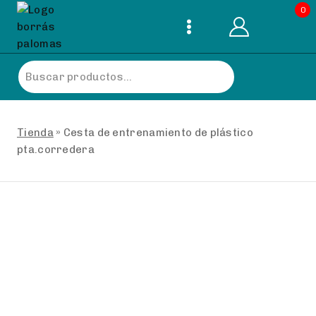
Skip
0
to
content
Buscar
por:
Tienda
»
Cesta de entrenamiento de plástico
pta.corredera