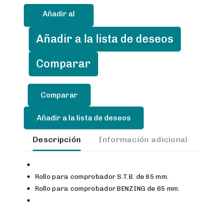
papel
Añadir al
comprobador
STB
carrito
Añadir a la lista de deseos
o
BENZING
Comparar
65
mm.
cantidad
Añadir a la lista de deseos
Descripción
Información adicional
Val
Rollo para comprobador S.T.B. de 65 mm.
Rollo para comprobador BENZING de 65 mm.