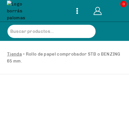
Skip
0
to
content
Buscar
por:
Tienda
»
Rollo de papel comprobador STB o BENZING
65 mm.