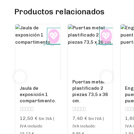
Productos relacionados
Puertas metal
Jaula de
plastificado 2
Eng
exposición 1
piezas 73,5 x 36
pue
compartimento.
cm.
pue
0
0
0
12,50
€
7,40
€
1,6
Sin IVA |
Sin IVA |
out
out
out
IVA incluido:
IVA incluido:
IVA 
of
of
of
5
5
5
15,13
€
8,95
€
1,9