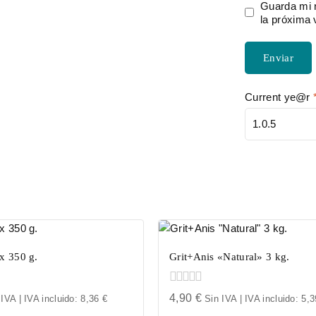
Guarda mi 
la próxima
Current ye@r
ix 350 g.
Grit+Anis «Natural» 3 kg.
0
4,90
€
 IVA | IVA incluido:
8,36
€
Sin IVA | IVA incluido:
5,
out