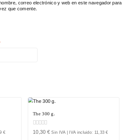
nombre, correo electrónico y web en este navegador para
 vez que comente.
*
The 300 g.
0
10,30
€
39
€
Sin IVA | IVA incluido:
11,33
€
out