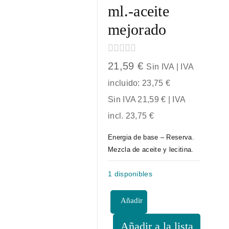
ml.-aceite
mejorado
0
21,59
€
Sin IVA | IVA
out
of
incluido:
23,75
€
5
Sin IVA
21,59
€
| IVA
incl.
23,75
€
Energia de base – Reserva.
Mezcla de aceite y lecitina.
1 disponibles
Comedol
Añadir
500
ml.-
al
Añadir a la lista