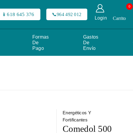
0
📱618 645 376
📞964 492 012
Login
Carrito
Formas
Gastos
De
De
Pago
Envío
Energéticos Y
Fortificantes
Comedol 500