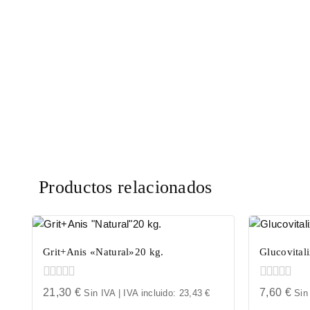
Productos relacionados
Grit+Anis «Natural»20 kg.
Glucovital
0
0
21,30
€
7,60
€
Sin IVA | IVA incluido:
23,43
€
Sin
out
out