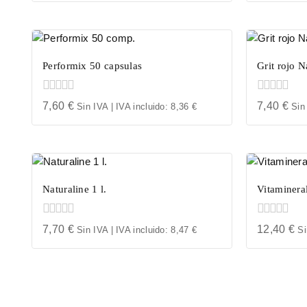
of
of
5
5
Performix 50 capsulas
Grit rojo N
0
0
7,60
€
7,40
€
Sin IVA | IVA incluido:
8,36
€
Sin
out
out
of
of
5
5
Naturaline 1 l.
Vitamineral
0
0
7,70
€
12,40
€
Sin IVA | IVA incluido:
8,47
€
Si
out
out
of
of
5
5