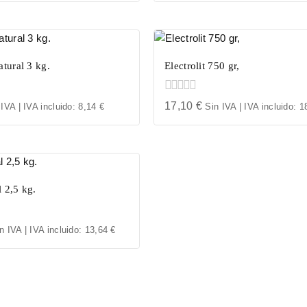
of
5
atural 3 kg.
Electrolit 750 gr,
0
17,10
€
 IVA | IVA incluido:
8,14
€
Sin IVA | IVA incluido:
1
out
of
5
 2,5 kg.
n IVA | IVA incluido:
13,64
€