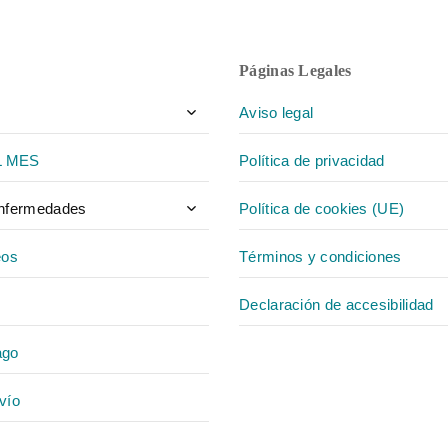
Páginas Legales
Toggle
Aviso legal
child
menu
L MES
Política de privacidad
Toggle
enfermedades
Política de cookies (UE)
child
menu
eos
Términos y condiciones
Declaración de accesibilidad
ago
vío