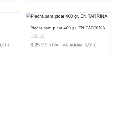
of
5
Piedra para picar 400 gr. EN TARRINA
0
3,25
€
8,81
€
Sin IVA | IVA incluido:
3,58
€
out
of
5