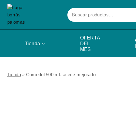
Skip
Buscar
to
por:
content
OFERTA
Tienda
DEL
MES
Tienda
»
Comedol 500 ml.-aceite mejorado