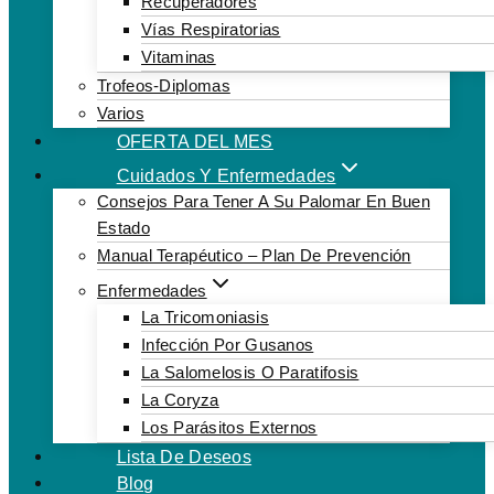
Recuperadores
Vías Respiratorias
Vitaminas
Trofeos-Diplomas
Varios
OFERTA DEL MES
Cuidados Y Enfermedades
Consejos Para Tener A Su Palomar En Buen
Estado
Manual Terapéutico – Plan De Prevención
Enfermedades
La Tricomoniasis
Infección Por Gusanos
La Salomelosis O Paratifosis
La Coryza
Los Parásitos Externos
Lista De Deseos
Blog