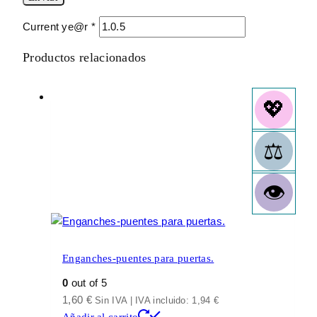
Current ye@r
*
Productos relacionados
Enganches-puentes para puertas.
0
out of 5
1,60
€
Sin IVA | IVA incluido:
1,94
€
Añadir al carrito