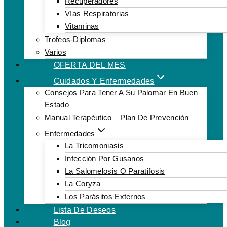
Recuperadores
Vías Respiratorias
Vitaminas
Trofeos-Diplomas
Varios
OFERTA DEL MES
Cuidados Y Enfermedades
Consejos Para Tener A Su Palomar En Buen
Estado
Manual Terapéutico – Plan De Prevención
Enfermedades
La Tricomoniasis
Infección Por Gusanos
La Salomelosis O Paratifosis
La Coryza
Los Parásitos Externos
Lista De Deseos
Blog