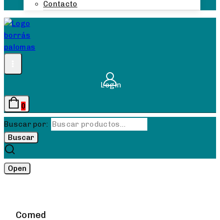
Contacto
Login
0
Buscar por:
Buscar
Open
Comed