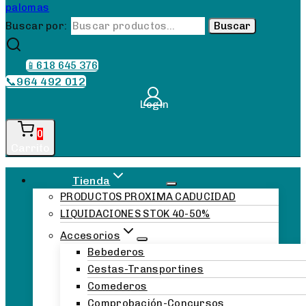
Buscar por:
Buscar
📱618 645 376
📞964 492 012
Login
0
Carrito
Tienda
PRODUCTOS PROXIMA CADUCIDAD
LIQUIDACIONES STOK 40-50%
Accesorios
Bebederos
Cestas-Transportines
Comederos
Comprobación-Concursos