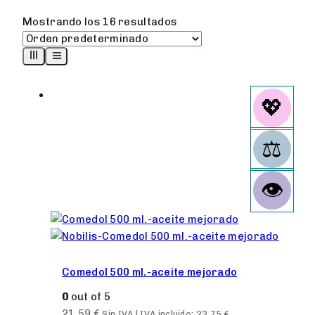
Mostrando los 16 resultados
Comedol 500 ml.-aceite mejorado
0
out of 5
21,59
€
Sin IVA | IVA incluido:
23,75
€