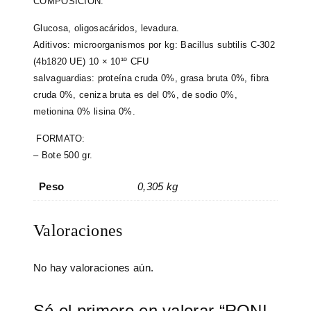
COMPOSICION:
Glucosa, oligosacáridos, levadura.
Aditivos: microorganismos por kg: Bacillus subtilis C-302
(4b1820 UE) 10 × 10¹º CFU
salvaguardias: proteína cruda 0%, grasa bruta 0%, fibra
cruda 0%, ceniza bruta es del 0%, de sodio 0%,
metionina 0% lisina 0%.
FORMATO:
– Bote 500 gr.
Peso
0,305 kg
Valoraciones
No hay valoraciones aún.
Sé el primero en valorar “RONI