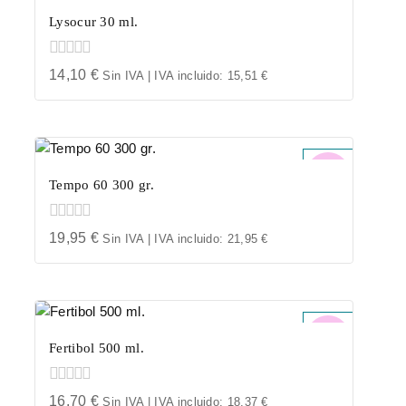
Lysocur 30 ml.
0
14,10
€
Sin IVA | IVA incluido:
15,51
€
out
of
5
Tempo 60 300 gr.
0
19,95
€
Sin IVA | IVA incluido:
21,95
€
out
of
5
Fertibol 500 ml.
0
16,70
€
Sin IVA | IVA incluido:
18,37
€