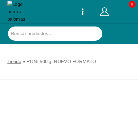
Skip
0
to
content
Buscar
por:
Tienda
»
RONI 500 g. NUEVO FORMATO