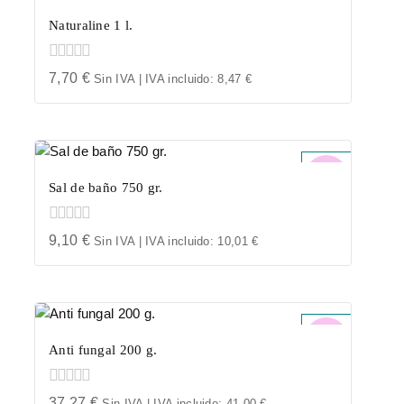
Naturaline 1 l.
0
7,70
€
Sin IVA | IVA incluido:
8,47
€
out
of
5
Sal de baño 750 gr.
0
9,10
€
Sin IVA | IVA incluido:
10,01
€
out
of
5
Anti fungal 200 g.
0
37,27
€
Sin IVA | IVA incluido:
41,00
€