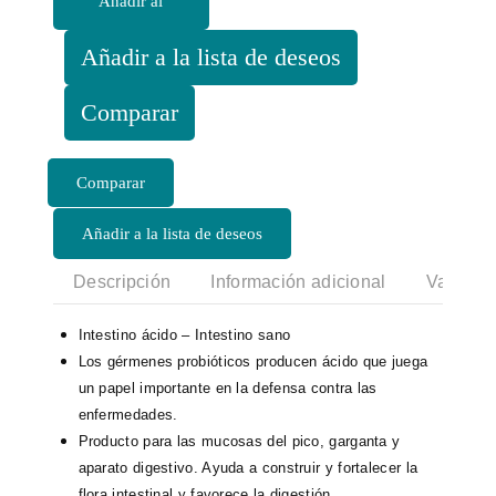
Añadir al
NUEVO
FORMATO
carrito
Añadir a la lista de deseos
cantidad
Comparar
Añadir a la lista de deseos
Descripción
Información adicional
Valoraci
Intestino ácido – Intestino sano
Los gérmenes probióticos producen ácido que juega
un papel importante en la defensa contra las
enfermedades.
Producto para las mucosas del pico, garganta y
aparato digestivo. Ayuda a construir y fortalecer la
flora intestinal y favorece la digestión.