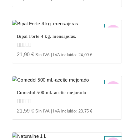
out
of
5
Bipal Forte 4 kg. mensajeras.
0
21,90
€
Sin IVA | IVA incluido:
24,09
€
out
of
5
Comedol 500 ml.-aceite mejorado
0
21,59
€
Sin IVA | IVA incluido:
23,75
€
out
of
5