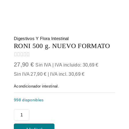
Digestivos Y Flora Intestinal
RONI 500 g. NUEVO FORMATO
0
27,90
€
Sin IVA | IVA incluido:
30,69
€
out
of
Sin IVA
27,90
€
| IVA incl.
30,69
€
5
Acondicionador intestinal.
998 disponibles
RONI
500
g.