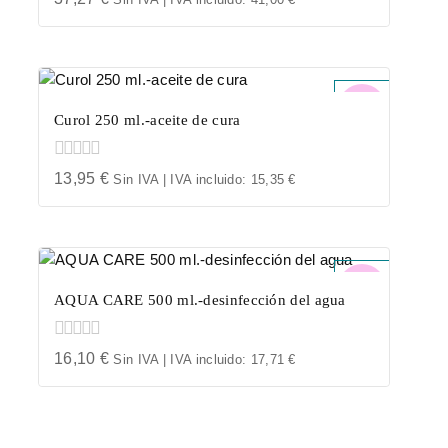
out
of
5
Curol 250 ml.-aceite de cura
0
13,95
€
Sin IVA | IVA incluido:
15,35
€
out
of
5
AQUA CARE 500 ml.-desinfección del agua
0
16,10
€
Sin IVA | IVA incluido:
17,71
€
out
of
5