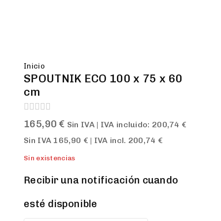
Inicio
SPOUTNIK ECO 100 x 75 x 60
cm
0
165,90
€
Sin IVA | IVA incluido:
200,74
€
out
of
Sin IVA
165,90
€
| IVA incl.
200,74
€
5
Sin existencias
Recibir una notificación cuando
esté disponible