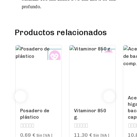
profundo.
Productos relacionados
Ace
híg
Posadero de
Vitaminor 850
bac
plástico
g.
cap
0
0
0
0,69
€
11,30
€
10,
Sin IVA |
Sin IVA |