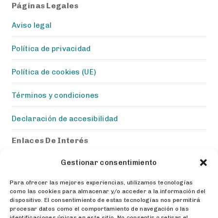
Páginas Legales
Aviso legal
Política de privacidad
Política de cookies (UE)
Términos y condiciones
Declaración de accesibilidad
Enlaces De Interés
Natural Granen
Gestionar consentimiento
Para ofrecer las mejores experiencias, utilizamos tecnologías
Vanrobaeys
como las cookies para almacenar y/o acceder a la información del
dispositivo. El consentimiento de estas tecnologías nos permitirá
Torcaces
procesar datos como el comportamiento de navegación o las
identificaciones únicas en este sitio. No consentir o retirar el