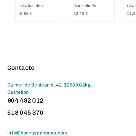
out
out
out
IVA incluido:
IVA incluido:
IVA 
of
of
of
5
5
5
0,83
€
12,43
€
11,
Contacto
Carrer de Benicarló, 42, 12589 Càlig,
Castellón
964 492 012
618 645 376
info@borraspalomas.com