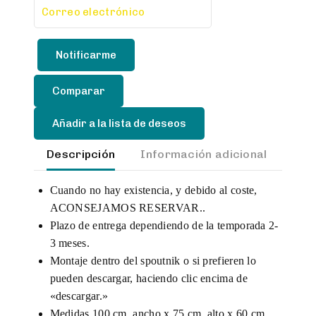
Notificarme
Comparar
Añadir a la lista de deseos
Descripción
Información adicional
Val
Cuando no hay existencia, y debido al coste,
ACONSEJAMOS RESERVAR..
Plazo de entrega dependiendo de la temporada 2-
3 meses.
Montaje dentro del spoutnik o si prefieren lo
pueden descargar, haciendo clic encima de
«descargar.»
Medidas 100 cm. ancho x 75 cm. alto x 60 cm.