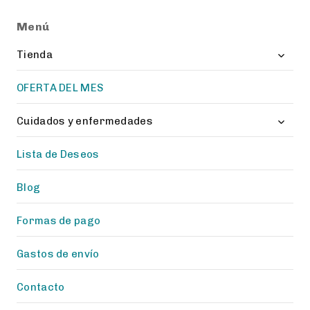
Menú
Toggl
Tienda
child
menu
OFERTA DEL MES
Toggl
Cuidados y enfermedades
child
menu
Lista de Deseos
Blog
Formas de pago
Gastos de envío
Contacto