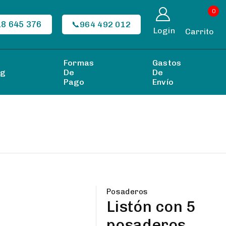
0
18 645 376
📞964 492 012
Login
Carrito
Formas
Gastos
og
De
De
Pago
Envío
Posaderos
Listón con 5
posaderos