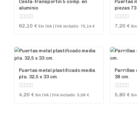
Cesta-transportin 5 comp. en
Puertas m
aluminio
piezas 73
0
0
62,10
€
7,20
€
Sin IVA | IVA incluido:
75,14
€
Sin
out
out
of
of
5
5
Puertas metal plastificado media
Parrillas
pta. 32,5 x 33 cm.
38 cm.
0
0
4,20
€
5,80
€
Sin IVA | IVA incluido:
5,08
€
Sin
out
out
of
of
5
5