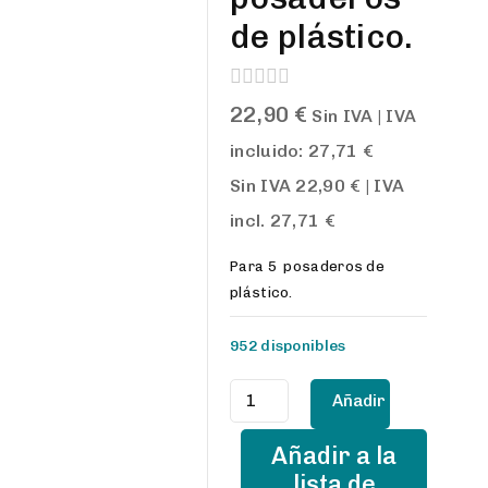
de plástico.
0
22,90
€
Sin IVA | IVA
out
of
incluido:
27,71
€
5
Sin IVA
22,90
€
| IVA
incl.
27,71
€
Para 5 posaderos de
plástico.
952 disponibles
Listón
Añadir
con
5
al
Añadir a la
posaderos
lista de