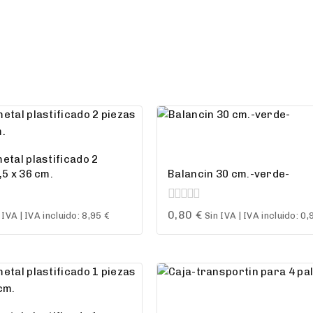
etal plastificado 2
,5 x 36 cm.
Balancin 30 cm.-verde-
0
0,80
€
 IVA | IVA incluido:
8,95
€
Sin IVA | IVA incluido:
0,
out
of
5