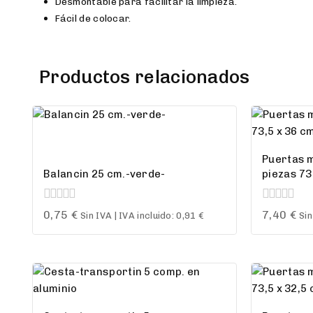
Desmontable para facilitar la limpieza.
Fácil de colocar.
Productos relacionados
Puertas m
Balancin 25 cm.-verde-
piezas 73
0
0
0,75
€
7,40
€
Sin IVA | IVA incluido:
0,91
€
Sin
out
out
of
of
5
5