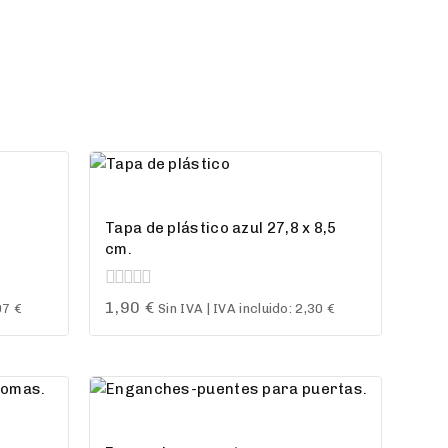
Tapa de plástico azul 27,8 x 8,5
cm.
0
1,90
€
97
€
Sin IVA | IVA incluido:
2,30
€
out
of
5