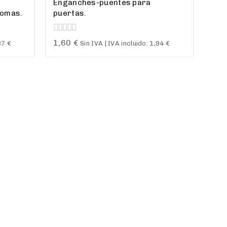
Enganches-puentes para
lomas.
puertas.
0
1,60
€
87
€
Sin IVA | IVA incluido:
1,94
€
out
of
5