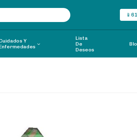
📱6
Lista
Cuidados Y
De
Bl
Enfermedades
Deseos