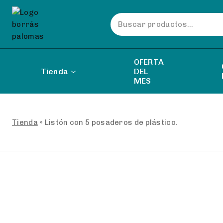
Skip
Buscar
to
por:
content
OFERTA
Tienda
DEL
MES
Tienda
»
Listón con 5 posaderos de plástico.