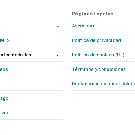
Páginas Legales
Toggle
Aviso legal
child
menu
 MES
Política de privacidad
Toggle
 enfermedades
Política de cookies (UE)
child
menu
seos
Términos y condiciones
Declaración de accesibilid
pago
nvío