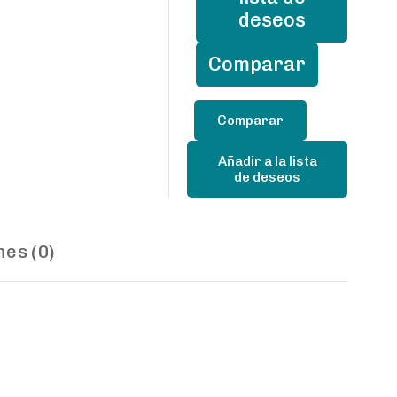
carrito
de
deseos
plástico.
cantidad
Comparar
Añadir a la lista
de deseos
nes (0)