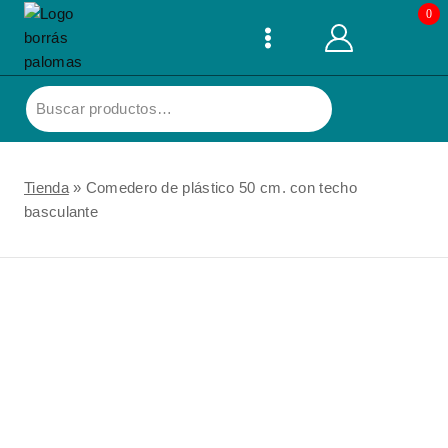
Skip
0
to
content
Buscar
por:
Tienda
»
Comedero de plástico 50 cm. con techo
basculante