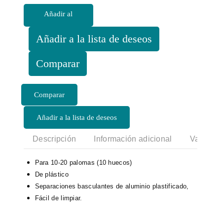
plástico
Añadir al
50
cm.
carrito
Añadir a la lista de deseos
con
techo
Comparar
basculante
cantidad
Añadir a la lista de deseos
Descripción
Información adicional
Valoraci
Para 10-20 palomas (10 huecos)
De plástico
Separaciones basculantes de aluminio plastificado,
Fácil de limpiar.