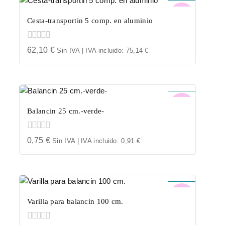
Cesta-transportin 5 comp. en aluminio
0
62,10
€
Sin IVA | IVA incluido:
75,14
€
out
of
5
Balancin 25 cm.-verde-
0
0,75
€
Sin IVA | IVA incluido:
0,91
€
out
of
5
Varilla para balancin 100 cm.