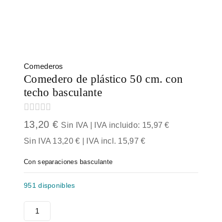
Comederos
Comedero de plástico 50 cm. con
techo basculante
0
13,20
€
Sin IVA | IVA incluido:
15,97
€
out
of
Sin IVA
13,20
€
| IVA incl.
15,97
€
5
Con separaciones basculante
951 disponibles
Comedero
de