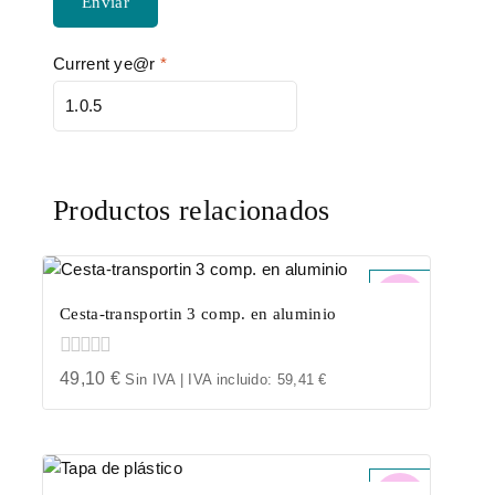
Current ye@r
*
Productos relacionados
Cesta-transportin 3 comp. en aluminio
0
49,10
€
Sin IVA | IVA incluido:
59,41
€
out
of
5