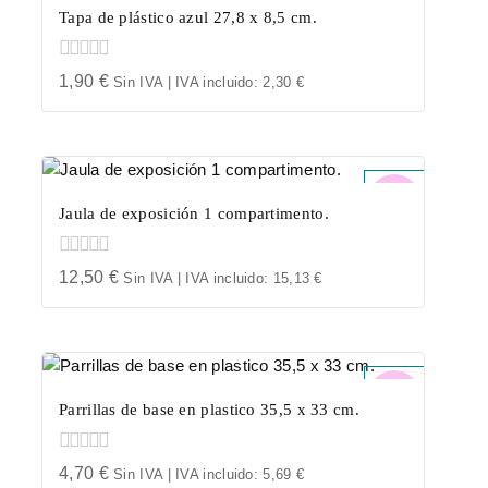
Tapa de plástico azul 27,8 x 8,5 cm.
0
1,90
€
Sin IVA | IVA incluido:
2,30
€
out
of
5
Jaula de exposición 1 compartimento.
0
12,50
€
Sin IVA | IVA incluido:
15,13
€
out
of
5
Parrillas de base en plastico 35,5 x 33 cm.
0
4,70
€
Sin IVA | IVA incluido:
5,69
€