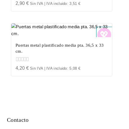
0
2,90
€
Sin IVA | IVA incluido:
3,51
€
out
of
5
Puertas metal plastificado media pta. 36,5 x 33
cm.
0
4,20
€
Sin IVA | IVA incluido:
5,08
€
out
of
5
Contacto