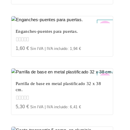
out
of
5
Enganches-puentes para puertas.
0
1,60
€
Sin IVA | IVA incluido:
1,94
€
out
of
5
Parrilla de base en metal plastificado 32 x 38
cm.
0
5,30
€
Sin IVA | IVA incluido:
6,41
€
out
of
5