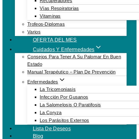
Recuperadores
Vías Respiratorias
Vitaminas
Trofeos-Diplomas
Varios
OFERTA DEL MES
Cuidados Y Enfermedades
Consejos Para Tener A Su Palomar En Buen
Estado
Manual Terapéutico – Plan De Prevención
Enfermedades
La Tricomoniasis
Infección Por Gusanos
La Salomelosis O Paratifosis
La Coryza
Los Parásitos Externos
Lista De Deseos
Blog