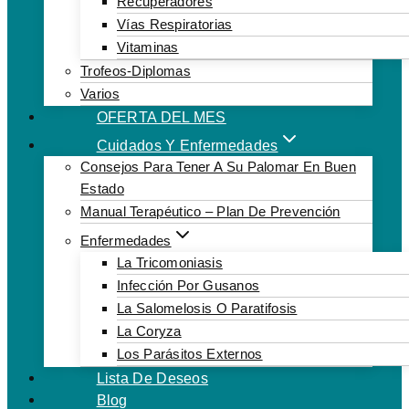
Recuperadores
Vías Respiratorias
Vitaminas
Trofeos-Diplomas
Varios
OFERTA DEL MES
Cuidados Y Enfermedades
Consejos Para Tener A Su Palomar En Buen
Estado
Manual Terapéutico – Plan De Prevención
Enfermedades
La Tricomoniasis
Infección Por Gusanos
La Salomelosis O Paratifosis
La Coryza
Los Parásitos Externos
Lista De Deseos
Blog