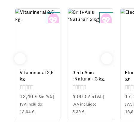
Vitamineral 2,5
Grit+Anis
Elec
kg.
«Natural» 3 kg.
gr,
0
0
0
12,40
€
4,90
€
17,
Sin IVA |
Sin IVA |
out
out
out
IVA incluido:
IVA incluido:
IVA 
of
of
of
5
5
5
13,64
€
5,39
€
18,