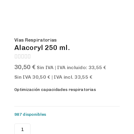
Vías Respiratorias
Alacoryl 250 ml.
0
30,50
€
Sin IVA | IVA incluido:
33,55
€
out
of
Sin IVA
30,50
€
| IVA incl.
33,55
€
5
Optimización capacidades respiratorias
987 disponibles
Alacoryl
250