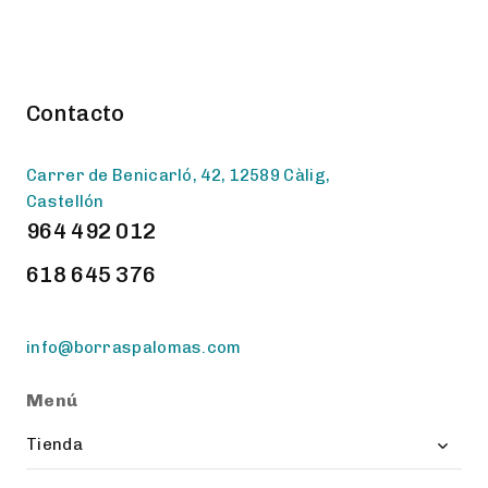
Contacto
Carrer de Benicarló, 42, 12589 Càlig,
Castellón
964 492 012
618 645 376
info@borraspalomas.com
Menú
Toggl
Tienda
child
menu