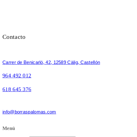
Contacto
Carrer de Benicarló, 42, 12589 Càlig, Castellón
964 492 012
618 645 376
info@borraspalomas.com
Menú